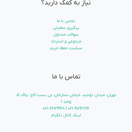
نیاز به کمک دارید؟
تماس با ما
پیگیری سفارش
سوالات متداول
مرجوعی و استرداد
سیاست حفظ حریم
تماس با ما
تهران، میدان توحید، خیابان ستارخان، بن بست کاج، پلاک 5،
واحد 1
021-91092796 | 021-86129968
لینک کانال تلگرام