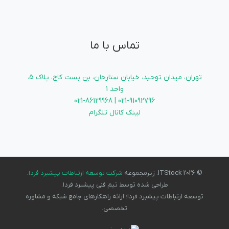
تماس با ما
تهران، میدان توحید، خیابان ستارخان، بن بست کاج، پلاک 5،
واحد 1
021-91092796 | 021-86129968
لینک کانال تلگرام
© 2026 ITStock. زیرمجموعه
شرکت توسعه ارتباطات پیشبرد فردا
.
طراحی شده توسط تیم فنی پیشبرد فردا.
توسعه ارتباطات پیشبرد فردا؛ ارائه راهکارهای جامع شبکه و مشاوره
تخصصی.