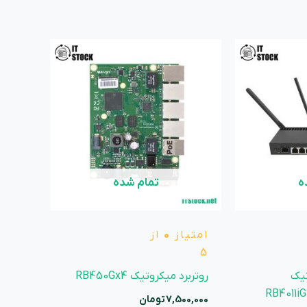
ه
تمام شده
امتیاز
0
از
5
تیک
روتربرد میکروتیک RB450Gx4
RB4011i
7,500,000
تومان