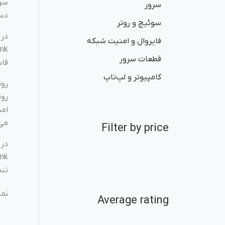
سوئ
سرور
دستگاه
سوئیچ و روتر
فایروال و امنیت شبکه
قطعات سرور
قاب
کامپیوتر و لپ‌تاپ
روت
روت
می‌
Filter by price
تنظ
نمایش 1–
Average rating