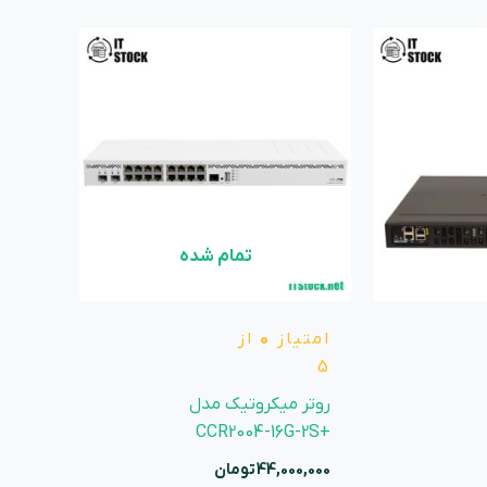
تمام شده
امتیاز
0
از
5
روتر میکروتیک مدل
+CCR2004-16G-2S
44,000,000
تومان