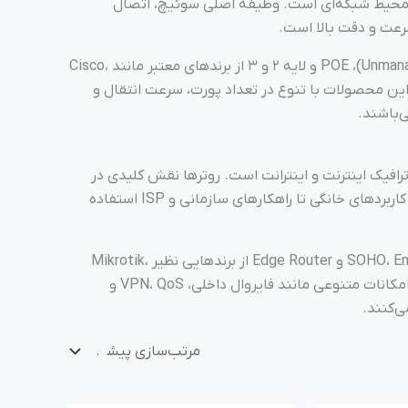
ا محیط شبکه‌ای است. وظیفه اصلی سوئیچ، اتصال
در این بخش، انواع سوئیچ‌های مدیریتی (Managed)، غیرمدیریتی (Unmanaged)، POE و لایه ۲ و ۳ از برندهای معتبر مانند Cisco،
‌ای عرضه شده‌اند. این محصولات با تنوع در تعداد پورت، سرعت انتقال و
ی‌باشند.
افیک اینترنت و اینترانت است. روترها نقش کلیدی در
امنیت، کنترل دسترسی و تقسیم پهنای باند دارند و در سطوح مختلف، از کاربردهای خانگی تا راهکارهای سازمانی و ISP استفاده
در این بخش می‌توانید طیف متنوعی از روترهای SOHO، Enterprise، Core Router و Edge Router از برندهایی نظیر Mikrotik،
Cisco، Ubiquiti، TP-Link و Huawei را مشاهده کنید. این دستگاه‌ها با امکانات متنوعی مانند فایروال داخلی، VPN، QoS و
‌کنند.