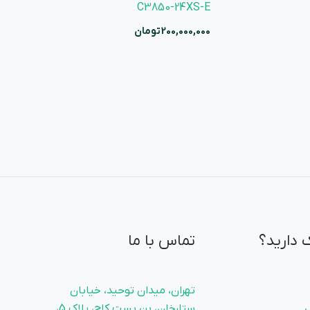
C3850-24XS-E
200,000,000
تومان
 دارید؟
تماس با ما
تهران، میدان توحید، خیابان
ستارخان، بن بست کاج، پلاک 5،