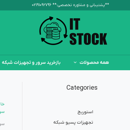
رش
**پشتیبانی و مشاوره تخصصی:**‌ 02191092796
ه
حتوا
همه محصولات
بازخرید سرور و تجهیزات شبکه
Categories
خان
سوئ
استوریج
تجهیزات پسیو شبکه
سو