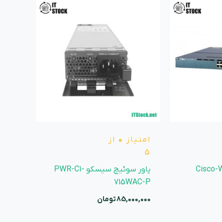
امتیاز
0
از
5
Cisco-
پاور سوئیچ سیسکو PWR-C1-
715WAC-P
85,000,000
تومان