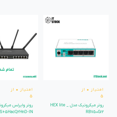
تمام شد
امتیاز
0
از
امتیاز
0
از
5
5
روتر میکروتیک مدل HEX lite _
روتر وایرلس میکرو
GS+5HacQ2HnD-IN
RB750Gr2