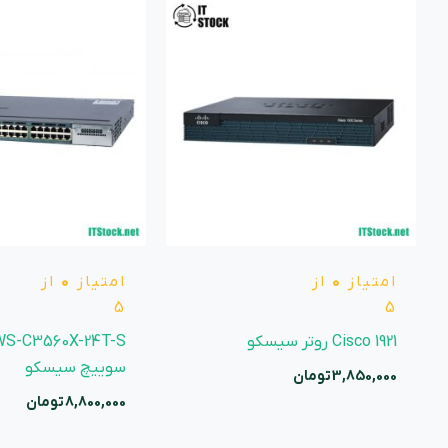
امتیاز
0
از
امتیاز
0
از
5
5
Cisco 1921 روتر سیسکو
WS-C3560X-24T-S
سوییچ سیسکو
3,850,000
تومان
8,800,000
تومان