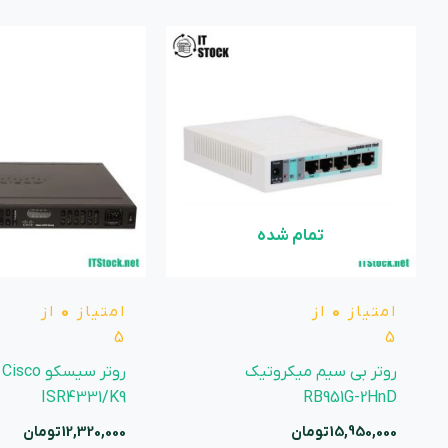
تمام شده
امتیاز
0
از
امتیاز
0
از
5
5
روتر بی سیم میکروتیک
روتر سیسکو Cisco
ISR4331/K9
RB951G-2HnD
15,950,000
تومان
12,320,000
تومان