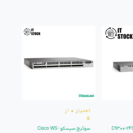
امتیاز
0
از
5
سوئیچ سیسکو Cisco WS-