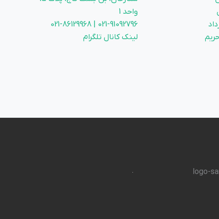
واحد 1
داد
021-91092796 | 021-86129968
ریم
لینک کانال تلگرام