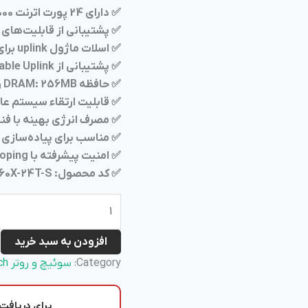
✅ دارای 24 پورت اترنت 10/100/1000 Mbps با قابلیت مدیریتی کامل
✅ پشتیبانی از قابلیت‌های لایه 3 شامل tatic Routing، RIP
✅ اسلات ماژول uplink برای اتصال ماژول‌های 10GbE یا SFP
✅ پشتیبانی از Stackable Uplink (با استفاده از ماژول C3KX-NM)
✅ حافظه DRAM: 256MB و حافظه Flash: 64MB
✅ قابلیت ارتقاء سیستم عامل IOS به نسخه‌های پیشرفته‌تر (ices
✅ مصرف انرژی بهینه با فناوری nergyWise
✅ مناسب برای پیاده‌سازی شبکه‌های LAN، دیتاسنتر
✅ امنیت پیشرفته با Access Control Lists (ACLs)، DHCP Snooping و 802.1x
✅ کد محصول: WS-C3560X-24T-S با IOS نوع LAN Base
افزودن به سبد خرید
Category:
سوئیچ و روتر
ch
برای دریافت