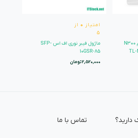
امتیاز
0
از
5
مودم روتر 4G LTE بی سیم N300
ماژول فیبر نوری اف اس SFP-
10GSR-85
2,520,000
تومان
 دارید؟
تماس با ما