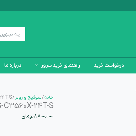
Cisco-
WS-
C3560X-
24T-
جستجوی:
S
سوییچ
سیسکو
عدد
درخواست خرید
راهنمای خرید سرور
درباره ما
خانه
/
سوئیچ و روتر
/ Cisco-WS-C3560X-24T-S سوییچ سیسکو
Cisco-WS-C3560X-24T-S
8,800,000
تومان