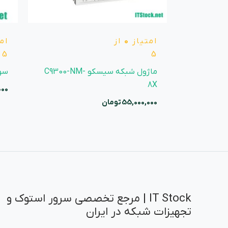
امتیاز
0
از
ام
5
5
ماژول شبکه سیسکو C9300-NM-
سوئی
8X
000
55,000,000
تومان
IT Stock | مرجع تخصصی سرور استوک و
تجهیزات شبکه در ایران