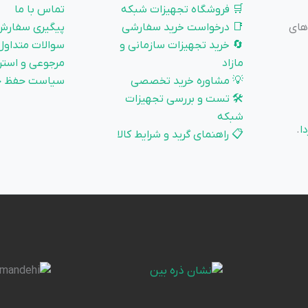
🛒 فروشگاه تجهیزات شبکه
تماس با ما
 و زیرساخت‌های
📑 درخواست خرید سفارشی
پیگیری سفارش
🔄 خرید تجهیزات سازمانی و
سوالات متداول
مازاد
مرجوعی و استر
💡 مشاوره خرید تخصصی
سیاست حفظ ح
🛠️ تست و بررسی تجهیزات
شبکه
ا
.
📋 راهنمای گرید و شرایط کالا