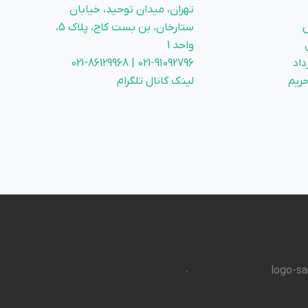
تهران، میدان توحید، خیابان
ستارخان، بن بست کاج، پلاک 5،
واحد 1
داد
021-91092796 | 021-86129968
ریم
لینک کانال تلگرام