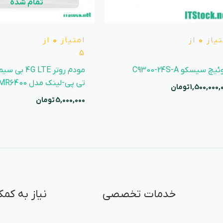
تمام شده
تیاز
0
از
امتیاز
0
از
5
چ سیسکو C9300-24S-A
تی پی-لینک مدل TL-MR6400
1,500,000,
تومان
5,000,000
تومان
خدمات تخصصی
نیاز به کمک