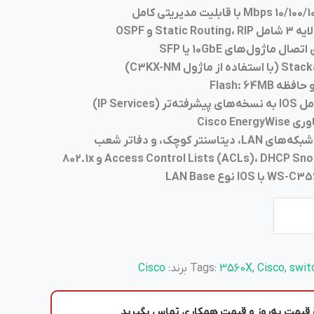
S و OSPF
IP Serv)
Cisco E
 کوچک، و دفاتر شعب
swit
,
Cisco
,
3560X
Tags:
برند:
Cisco
قیمت به‌روز
و
قیمت همکاری
تماس بگیرید