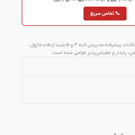
📞 تماس سریع
از سری محبوب و پرکاربرد 3560X شرکت سیسکو است که با 24 پورت گیگابیتی اترنت، امکانات پیشرفته مدیریتی لایه 3 و قابلیت ارتقاء ماژول،
ن، پایدار و مقیاس‌پذیر طراحی شده است.