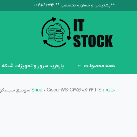
رش
**پشتیبانی و مشاوره تخصصی:**‌ 02191092796
ه
حتوا
همه محصولات
بازخرید سرور و تجهیزات شبکه
خانه
»
Cisco-WS-C3560X-24T-S سوییچ سیسکو
»
Shop