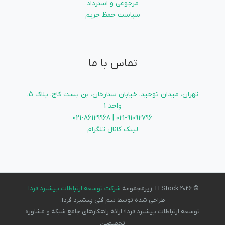
مرجوعی و استرداد
سیاست حفظ حریم
تماس با ما
تهران، میدان توحید، خیابان ستارخان، بن بست کاج، پلاک 5،
واحد 1
021-91092796 | 021-86129968
لینک کانال تلگرام
© 2026 ITStock. زیرمجموعه
شرکت توسعه ارتباطات پیشبرد فردا
.
طراحی شده توسط تیم فنی پیشبرد فردا.
توسعه ارتباطات پیشبرد فردا؛ ارائه راهکارهای جامع شبکه و مشاوره
تخصصی.