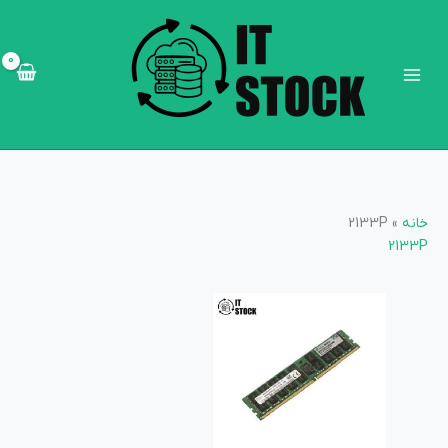
رش
Main
ه
Menu
حتوا
خانه
»
2133P
2133P