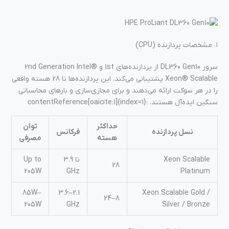
۱. مشخصات پردازنده (CPU)
سرور DL360 Gen10 از پردازنده‌های 1st و 2nd Generation Intel®
Xeon® Scalable پشتیبانی می‌کند. این پردازنده‌ها تا 28 هسته واقعی
را در هر سوکت ارائه می‌دهند و برای مجازی‌سازی و بارهای محاسباتی
سنگین ایده‌آل هستند. :contentReference[oaicite:1]{index=1}
حداکثر
توان
نسل پردازنده
فرکانس
هسته
مصرفی
Xeon Scalable
تا 3.9
Up to
28
205W
GHz
Platinum
85W–
2.1–3.6
Xeon Scalable Gold /
8–24
205W
GHz
Silver / Bronze