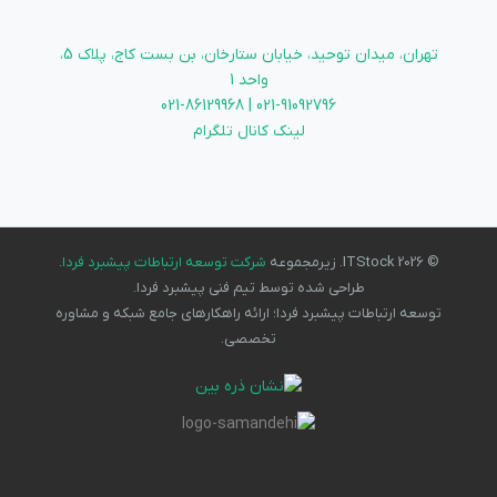
تهران، میدان توحید، خیابان ستارخان، بن بست کاج، پلاک 5،
واحد 1
021-91092796 | 021-86129968
لینک کانال تلگرام
© 2026 ITStock. زیرمجموعه
شرکت توسعه ارتباطات پیشبرد فردا
.
طراحی شده توسط تیم فنی پیشبرد فردا.
توسعه ارتباطات پیشبرد فردا؛ ارائه راهکارهای جامع شبکه و مشاوره
تخصصی.