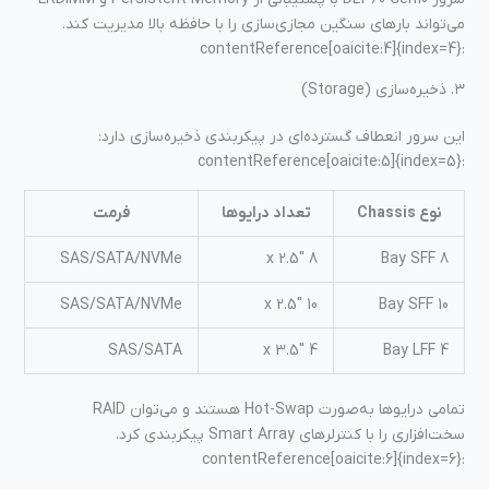
می‌تواند بارهای سنگین مجازی‌سازی را با حافظه بالا مدیریت کند.
:contentReference[oaicite:4]{index=4}
۳. ذخیره‌سازی (Storage)
این سرور انعطاف گسترده‌ای در پیکربندی ذخیره‌سازی دارد:
:contentReference[oaicite:5]{index=5}
نوع Chassis
تعداد درایوها
فرمت
SAS/SATA/NVMe
8 x 2.5″
8 Bay SFF
SAS/SATA/NVMe
10 x 2.5″
10 Bay SFF
SAS/SATA
4 x 3.5″
4 Bay LFF
تمامی درایوها به‌صورت Hot-Swap هستند و می‌توان RAID
سخت‌افزاری را با کنترلرهای Smart Array پیکربندی کرد.
:contentReference[oaicite:6]{index=6}