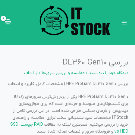
رش
Main
ه
Menu
حتوا
بررسی DL360 Gen10
دیدگاه‌ خود را بنویسید
/
مقایسه و بررسی سرورها
/ از
vahid
بررسی HPE ProLiant DL360 Gen10 | مشخصات کامل، کاربرد و انتخاب
HPE ProLiant DL360 Gen10 یکی از پرفروش‌ترین سرورهای رک 1U
برای کسب‌وکارهای متوسط و حرفه‌ای است که برای مجازی‌سازی،
دیتابیس، و بارهای سنگین طراحی شده است. در این بررسی کامل از
ITStock
مشخصات فنی، پشتیبانی سخت‌افزاری، مقایسه و راهنمای
خرید را بررسی می‌کنیم. همچنین لینک به مقالات
RAID چیست
،
SSD
vs HDD
و فروشگاه سرور و قطعات اضافه شده است.