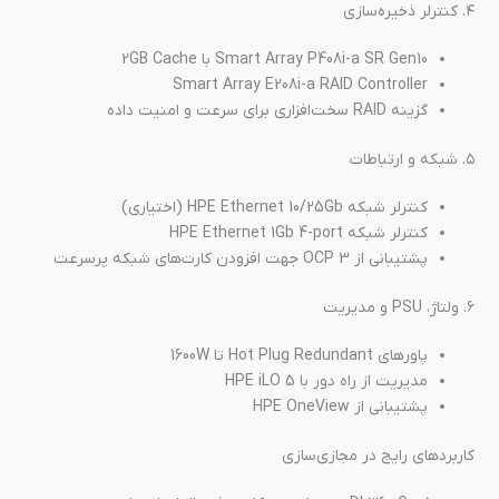
۴. کنترلر ذخیره‌سازی
Smart Array P408i-a SR Gen10 با 2GB Cache
Smart Array E208i-a RAID Controller
گزینه RAID سخت‌افزاری برای سرعت و امنیت داده
۵. شبکه و ارتباطات
کنترلر شبکه HPE Ethernet 10/25Gb (اختیاری)
کنترلر شبکه HPE Ethernet 1Gb 4-port
پشتیبانی از OCP 3 جهت افزودن کارت‌های شبکه پرسرعت
۶. ولتاژ، PSU و مدیریت
پاورهای Hot Plug Redundant تا 1600W
مدیریت از راه دور با HPE iLO 5
پشتیبانی از HPE OneView
کاربردهای رایج در مجازی‌سازی