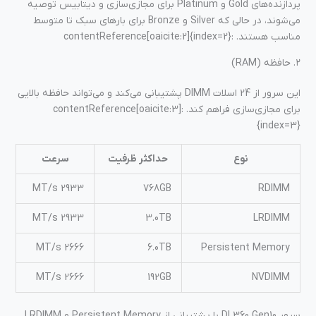
پردازنده‌های Gold و Platinum برای مجازی‌سازی و دیتابیس توصیه
می‌شوند، در حالی که Silver و Bronze برای بارهای سبک تا متوسط
مناسب هستند. :contentReference[oaicite:2]{index=2}
۲. حافظه (RAM)
این سرور از 24 اسلات DIMM پشتیبانی می‌کند و می‌تواند حافظه بالایی
برای مجازی‌سازی فراهم کند. :contentReference[oaicite:3]
{index=3}
نوع
حداکثر ظرفیت
سرعت
2933 MT/s
768GB
RDIMM
2933 MT/s
3.0TB
LRDIMM
2666 MT/s
6.0TB
Persistent Memory
2666 MT/s
192GB
NVDIMM
سرور DL360 Gen10 با پشتیبانی از Persistent Memory و LRDIMM