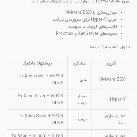
سرور DL360 Gen10 در موارد زیر کاربرد فوق‌العاده‌ای دارد:
مجازی‌سازی با VMware ESXi
اجرای Hyper-V برای سرورهای شرکت
کلاسترهای کوچک تا متوسط
محیط‌های XenServer و Proxmox
جدول مقایسه کاربردها
کاربرد
عملکرد
پیشنهاد کانفیگ
2x Xeon Gold + 384GB
VMware ESXi
عالی
DDR4
بسیار
2x Xeon Silver + 256GB
Hyper-V
خوب
DDR4
مجازی‌سازی
1x Xeon Silver + 128GB
خوب
سبک
DDR4
مجازی‌سازی
2x Xeon Platinum + 512GB