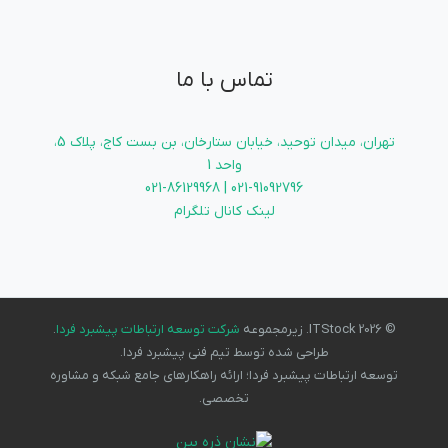
تماس با ما
تهران، میدان توحید، خیابان ستارخان، بن بست کاج، پلاک 5،
واحد 1
021-91092796 | 021-86129968
لینک کانال تلگرام
© 2026 ITStock. زیرمجموعه
شرکت توسعه ارتباطات پیشبرد فردا
.
طراحی شده توسط تیم فنی پیشبرد فردا.
توسعه ارتباطات پیشبرد فردا؛ ارائه راهکارهای جامع شبکه و مشاوره
تخصصی.