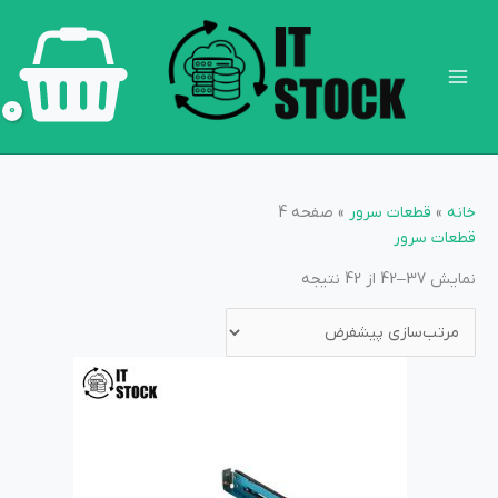
رش
Main
ه
Menu
حتوا
خانه
»
قطعات سرور
»
صفحه 4
قطعات سرور
نمایش 37–42 از 42 نتیجه