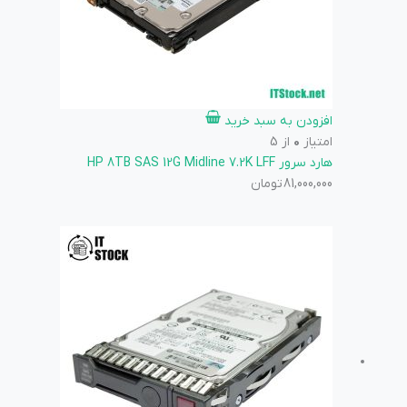
افزودن به سبد خرید
امتیاز
0
از 5
هارد سرور HP 8TB SAS 12G Midline 7.2K LFF
81,000,000
تومان