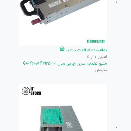
تمام شده
اطلاعات بیشتر
امتیاز
0
از 5
منبع تغذیه سرور اچ پی مدل 499250101 G8-460w
0
تومان