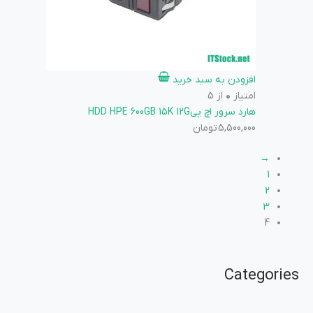
افزودن به سبد خرید
امتیاز
0
از 5
هارد سرور اچ پیHDD HPE 600GB 15K 12G
5,500,000
تومان
→
1
2
3
4
Categories