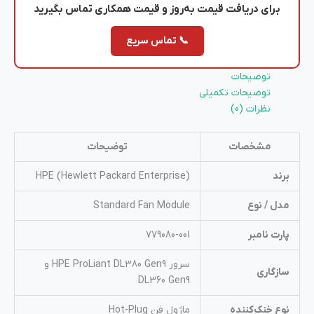
برای دریافت
قیمت به‌روز
و
قیمت همکاری
تماس بگیرید
📞 تماس سریع
توضیحات
توضیحات تکمیلی
نظرات (0)
مشخصات
توضیحات
برند
HPE (Hewlett Packard Enterprise)
مدل / نوع
Standard Fan Module
پارت نامبر
779080-001
سرور HPE ProLiant DL380 Gen9 و
سازگاری
DL360 Gen9
نوع خنک‌کننده
ماژول فن Hot-Plug