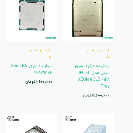
امتیاز
0
از
امتیاز
0
از
5
5
پردازنده مرکزی سرور
پردازنده سرورXeon E5-
اینتل مدل INTEL
2687W v4
XEON GOLD 6148
11,600,000
تومان
Tray
12,600,000
تومان