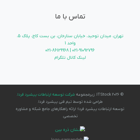
تماس با ما
تهران، میدان توحید، خیابان ستارخان، بن بست کاج، پلاک 5،
واحد 1
021-91092796 | 021-86129968
لینک کانال تلگرام
© 2026 ITStock. زیرمجموعه
شرکت توسعه ارتباطات پیشبرد فردا
.
طراحی شده توسط تیم فنی پیشبرد فردا.
توسعه ارتباطات پیشبرد فردا؛ ارائه راهکارهای جامع شبکه و مشاوره
تخصصی.