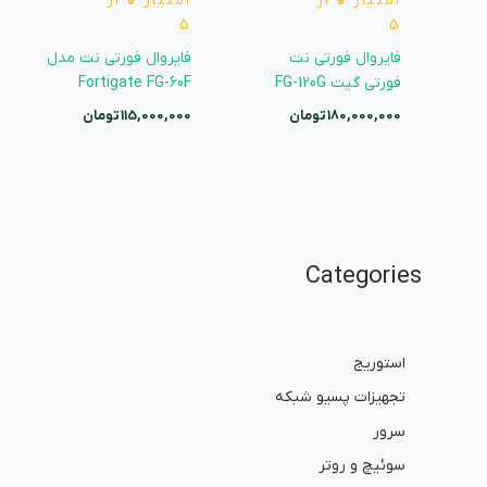
امتیاز
0
از
امتیاز
0
از
5
5
فایروال فورتی نت
فایروال فورتی نت مدل
فورتی گیت FG-120G
Fortigate FG-60F
180,000,000
تومان
115,000,000
تومان
Categories
استوریج
تجهیزات پسیو شبکه
سرور
سوئیچ و روتر