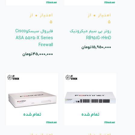
امتیاز
0
از
امتیاز
0
از
5
5
روتر بی سیم میکروتیک
فایروال سیسکوCisco
ASA 5525-X Series
RB951G-2HnD
Firewall
15,950,000
تومان
45,000,000
تومان
تمام شده
تمام شده