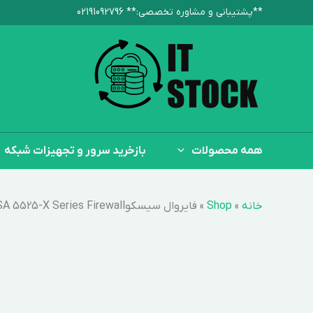
رش
**پشتیبانی و مشاوره تخصصی:**‌ 02191092796
ه
حتوا
همه محصولات
بازخرید سرور و تجهیزات شبکه
خانه
»
Shop
»
فایروال سیسکوCisco ASA 5525-X Series Firewall