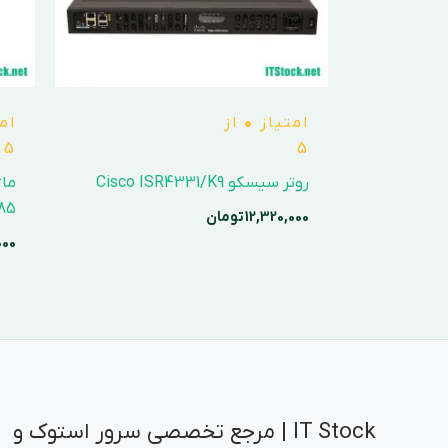
امتیاز
0
از
ام
5
5
روتر سیسکو Cisco ISR4331/K9
85
12,320,000
تومان
000
IT Stock | مرجع تخصصی سرور استوک و