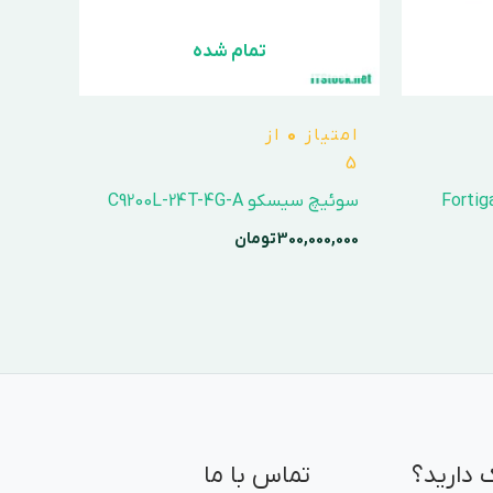
تمام شده
امتیاز
0
از
5
ورتی نت مدل Fortigate
سوئیچ سیسکو C9200L-24T-4G-A
300,000,000
تومان
 دارید؟
تماس با ما