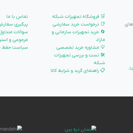
🛒 فروشگاه تجهیزات شبکه
تماس با ما
 و زیرساخت‌های
📑 درخواست خرید سفارشی
پیگیری سفارش
🔄 خرید تجهیزات سازمانی و
سوالات متداول
مازاد
مرجوعی و استر
💡 مشاوره خرید تخصصی
سیاست حفظ ح
🛠️ تست و بررسی تجهیزات
شبکه
ا
.
📋 راهنمای گرید و شرایط کالا