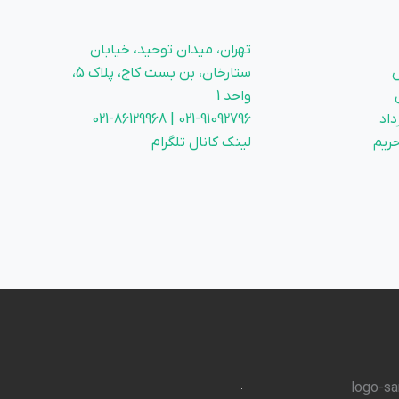
تهران، میدان توحید، خیابان
ستارخان، بن بست کاج، پلاک 5،
واحد 1
داد
021-91092796 | 021-86129968
ریم
لینک کانال تلگرام