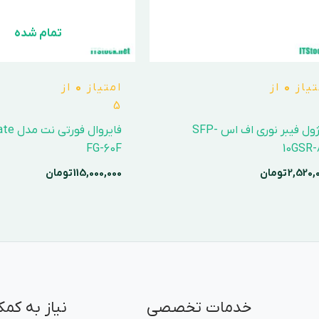
تمام شده
تیاز
0
از
امتیاز
0
از
5
ماژول فیبر نوری اف اس SFP-
فایروال ف
FG-60F
10GSR-
2,520,
تومان
115,000,000
تومان
خدمات تخصصی
نیاز به کمک