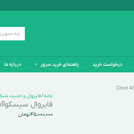
فایروال
سیسکوCisco
ASA
5525-
جستجوی:
X
Series
Firewall
عدد
درخواست خرید
راهنمای خرید سرور
درباره ما
خانه
/
فایروال و امنیت شبک
فایروال سیسکوCisco ASA 5525-X Series Firewall
45,000,000
تومان