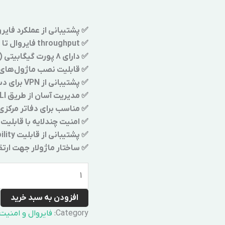
✅ پشتیبانی از عملکرد فایروال نسل بعد (W
✅ throughput فایروال تا 2 Gbps و ظرفیت اتصال تا 300,000 session همزمان
✅ دارای 8 پورت گیگابیتی (RJ-45) برای اتصال به شبکه‌های مختلف
✅ قابلیت نصب ماژول‌های Cisco FirePOWER برای IPS، URL filtering و P
✅ پشتیبانی از VPN برای دسترسی امن از راه دور (IPSec و SSL VPN)
✅ مدیریت آسان از طریق Cisco ASDM، CLI یا نرم‌افزارهای مدیریتی مرکزی
✅ مناسب برای دفاتر مرکز
✅ امنیت چندلایه با قابلیت‌های بازرسی
✅ پشتیبانی از قابلیت High Availability برای پایداری بالا و عدم قطعی سرویس
✅ ساختار ماژولار جهت ارتق
افزودن به سبد خرید
Category:
فایروال و امنیت