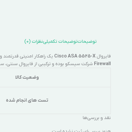
توضیحات
توضیحات تکمیلی
نظرات (0)
فایروال
Cisco ASA 5525-X
یک راهکار امنیتی قدرتمند و 
Firewall
شرکت سیسکو بوده و ترکیبی از فایروال سنتی، سیستم جلوگیری از نفوذ (IPS)، کنترل اپلیکیشن، فیلتر URL، و سرویس‌های
وضعیت کالا
تست های انجام شده
نقد و بررسی‌ها
هنوز بررسی‌ای ثبت نشده است.