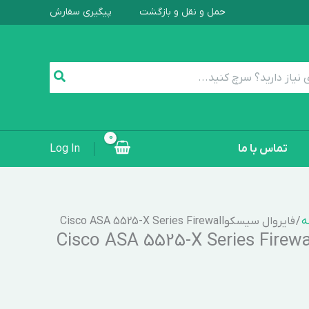
حمل و نقل و بازگشت
پیگیری سفارش
تماس با ما
Log In
ه
/ فایروال سیسکوCisco ASA 5525-X Series Firewall