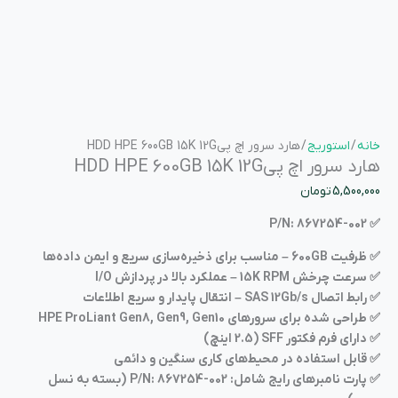
خانه
/
استوریج
/ هارد سرور اچ پیHDD HPE 600GB 15K 12G
هارد سرور اچ پیHDD HPE 600GB 15K 12G
5,500,000
تومان
✅ P/N: 867254-002
✅ ظرفیت 600GB – مناسب برای ذخیره‌سازی سریع و ایمن داده‌ها
✅ سرعت چرخش 15K RPM – عملکرد بالا در پردازش I/O
✅ رابط اتصال SAS 12Gb/s – انتقال پایدار و سریع اطلاعات
✅ طراحی شده برای سرورهای HPE ProLiant Gen8, Gen9, Gen10
✅ دارای فرم فکتور SFF (2.5 اینچ)
✅ قابل استفاده در محیط‌های کاری سنگین و دائمی
✅ پارت نامبرهای رایج شامل: P/N: 867254-002 (بسته به نسل