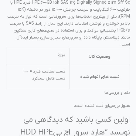
HPE 600GB 15k SAS 12g Digitally Signed 512n Sff Sc هارد HPE با
ظرفیت 600 گیگابایت و سرعت چرخش 15,000 دور در دقیقه (15K
RPM)، یکی از بهترین انتخاب‌ها برای سرورهایی است که نیاز به سرعت
بالا در خواندن و نوشتن اطلاعات دارند. این مدل از رابط SAS با سرعت
12Gb/s پشتیبانی می‌کند و برای استفاده در محیط‌های کاری سنگین
مانند دیتاسنتر، پایگاه‌ داده، و سرورهای مجازی‌سازی بسیار ایده‌آل
است.
یوزد
وضعیت کالا
تست سلامت هارد = 100
تست های انجام شده
تست کامل عملکرد
نقد و بررسی‌ها
هنوز بررسی‌ای ثبت نشده است.
اولین کسی باشید که دیدگاهی می
نویسد “هارد سرور اچ پیHDD HPE