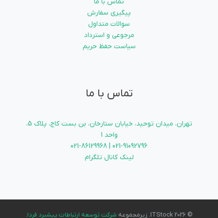
تماس با ما
پیگیری سفارش
سوالات متداول
مرجوعی و استرداد
سیاست حفظ حریم
تماس با ما
تهران، میدان توحید، خیابان ستارخان، بن بست کاج، پلاک 5،
واحد 1
021-91092796 | 021-86129968
لینک کانال تلگرام
© 2026 ITStock. زیرمجموعه
شرکت توسعه ارتباطات پیشبرد فردا
.