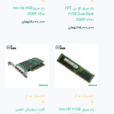
5
5
رم سرور اچ پی HPE
رم سرورnon-hp 16GB
DDR4-2400
32GB Dual Rank
DDR4-3200
11,000,000
تومان
65,000,000
تومان
امتیاز
0
از
امتیاز
0
از
5
5
رم سرور non-HP 32GB
کارت دیجیتال تلفنی