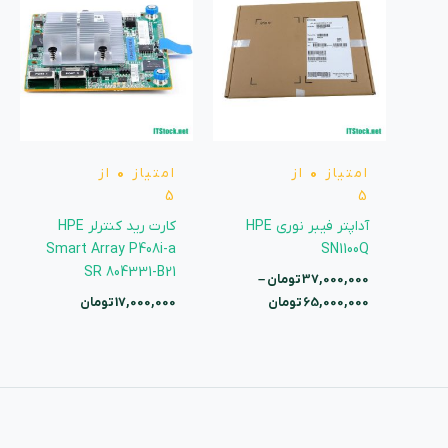
37,000,000 تومان
تا
65,000,000 تومان
امتیاز
0
از
امتیاز
0
از
5
5
آداپتر فیبر نوری HPE
کارت رید کنترلر HPE
Smart Array P408i-a
SN1100Q
SR 804331-B21
37,000,000
تومان
–
65,000,000
تومان
17,000,000
تومان