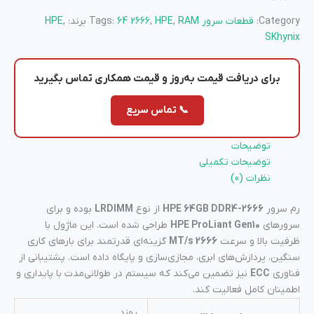
Category:
قطعات سرور
RAM
,
HPE
,
64 2666
Tags:
برند:
,
HPE
SKhynix
برای دریافت
قیمت به‌روز
و
قیمت همکاری
تماس بگیرید
📞 تماس سریع
توضیحات
توضیحات تکمیلی
نظرات (0)
رم سرور
HPE 64GB DDR4-2666
از نوع
LRDIMM
بوده و برای
سرورهای
HPE ProLiant Gen10
طراحی شده است. این ماژول با
ظرفیت بالا و سرعت
2666 MT/s
گزینه‌ای قدرتمند برای بارهای کاری
سنگین، پردازش‌های ابری، مجازی‌سازی و پایگاه داده است. پشتیبانی از
فناوری
ECC
نیز تضمین می‌کند که سیستم در طولانی‌مدت با پایداری و
اطمینان کامل فعالیت کند.
یوزد