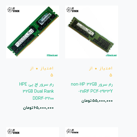
امتیاز
0
از
امتیاز
0
از
5
5
رم سرور non-HP 32GB
رم سرور اچ پی HPE
32GB Dual Rank
2xR4 PC4-2933Y-
DDR4-3200
55,000,000
تومان
65,000,000
تومان
محدوده
قیمت: