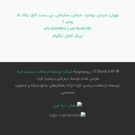
تهران، میدان توحید، خیابان ستارخان، بن بست کاج، پلاک 5،
واحد 1
021-91092796 | 021-86129968
لینک کانال تلگرام
© 2026 ITStock. زیرمجموعه
شرکت توسعه ارتباطات پیشبرد فردا
.
طراحی شده توسط تیم فنی پیشبرد فردا.
توسعه ارتباطات پیشبرد فردا؛ ارائه راهکارهای جامع شبکه و مشاوره
تخصصی.