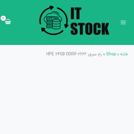
رش
Main
ه
Menu
حتوا
خانه
»
Shop
»
رم سرور HPE 64GB DDR4-2666