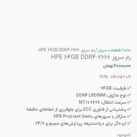
خانه
/
قطعات سرور
/ رم سرور HPE 64GB DDR4-2666
رم سرور HPE 64GB DDR4-2666
60,000,000
تومان
P/N : 840759-091
✅ ظرفیت: 64GB
✅ نوع ماژول: DDR4 LRDIMM
✅ سرعت انتقال: 2666 MT/s
✅ پشتیبانی از فناوری ECC برای جلوگیری از خطاهای حافظه
✅ سازگار با سرورهای HPE ProLiant Gen10
✅ ایده‌آل برای دیتاسنترها، پردازش‌های حجیم و 24/7
ناموجود