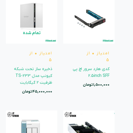
تمام شده
امتیاز
0
از
امتیاز
0
از
5
5
کدی هارد سرور اچ پی
ذخیره ساز تحت شبکه
2.5inch SFF
کیونپ مدل TS-233
ظرفیت ۲ گیگابایت
1,500,000
تومان
45,000,000
تومان