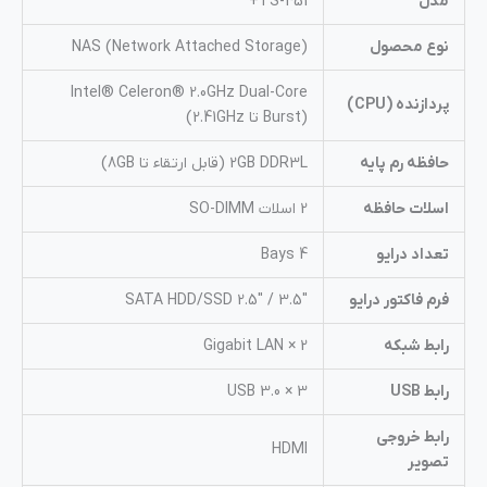
مدل
TS-451+
نوع محصول
NAS (Network Attached Storage)
Intel® Celeron® 2.0GHz Dual-Core
پردازنده (CPU)
(Burst تا 2.41GHz)
حافظه رم پایه
2GB DDR3L (قابل ارتقاء تا 8GB)
اسلات حافظه
2 اسلات SO-DIMM
تعداد درایو
4 Bays
فرم فاکتور درایو
3.5″ / 2.5″ SATA HDD/SSD
رابط شبکه
2 × Gigabit LAN
رابط USB
3 × USB 3.0
رابط خروجی
HDMI
تصویر