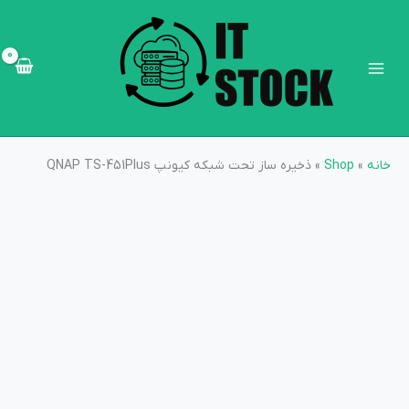
رش
Main
ه
Menu
حتوا
خانه
»
Shop
»
ذخیره ساز تحت شبکه کیونپ QNAP TS-451Plus