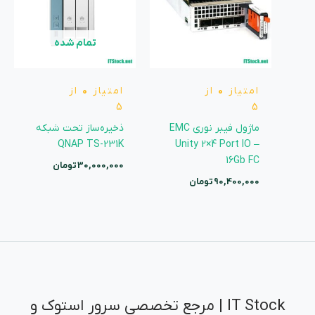
تمام شده
امتیاز
0
از
امتیاز
0
از
5
5
ماژول فیبر نوری EMC
ذخیره‌ساز تحت شبکه
QNAP TS-231K
Unity 2×4 Port IO –
16Gb FC
30,000,000
تومان
90,400,000
تومان
IT Stock | مرجع تخصصی سرور استوک و