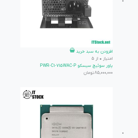
افزودن به سبد خرید
امتیاز
0
از 5
پاور سوئیچ سیسکو PWR-C1-715WAC-P
85,000,000
تومان