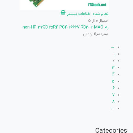
تمام شده
اطلاعات بیشتر
امتیاز
0
از 5
رم non-HP 32GB 2xR4 PC4-2666V-RB2-12-MAO
11,000,000
تومان
→
1
2
3
4
5
6
7
8
←
Categories