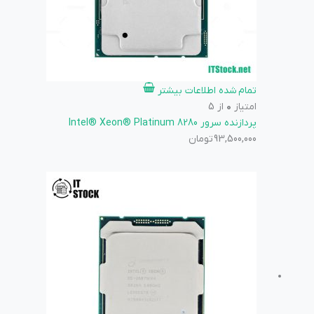
تمام شده
اطلاعات بیشتر
امتیاز
0
از 5
پردازنده سرور Intel® Xeon® Platinum 8280
93,500,000
تومان