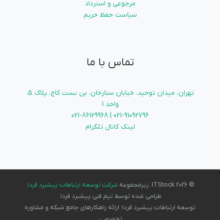
مرجوعی و استرداد
سیاست حفظ حریم
تماس با ما
تهران، میدان توحید، خیابان ستارخان، بن بست کاج، پلاک 5،
واحد 1
021-91092796 | 021-86129968
لینک کانال تلگرام
© 2026 ITStock. زیرمجموعه
شرکت توسعه ارتباطات پیشبرد فردا
.
طراحی شده توسط تیم فنی پیشبرد فردا.
توسعه ارتباطات پیشبرد فردا؛ ارائه راهکارهای جامع شبکه و مشاوره
تخصصی.