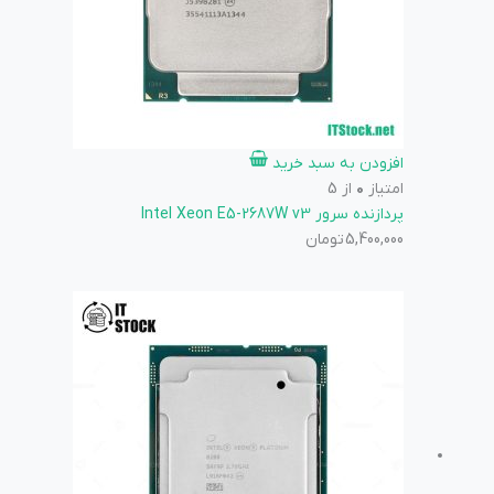
افزودن به سبد خرید
امتیاز
0
از 5
پردازنده سرور Intel Xeon E5-2687W v3
5,400,000
تومان