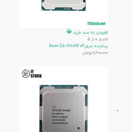
افزودن به سبد خرید
امتیاز
0
از 5
پردازنده سرورXeon E5-2687W v4
11,600,000
تومان