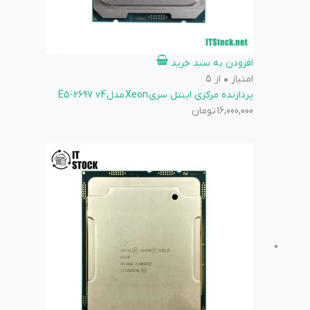
افزودن به سبد خرید
امتیاز
0
از 5
پردازنده مرکزی اینتل سری Xeon مدل E5-2697 v4
16,000,000
تومان