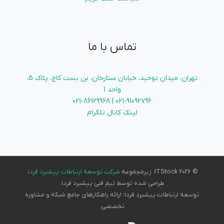
تماس با ما
تهران، میدان توحید، خیابان ستارخان، بن بست کاج، پلاک 5،
واحد 1
021-91092796 | 021-86129968
لینک کانال تلگرام
© 2026 ITStock. زیرمجموعه
شرکت توسعه ارتباطات پیشبرد فردا
.
طراحی شده توسط تیم فنی پیشبرد فردا.
توسعه ارتباطات پیشبرد فردا؛ ارائه راهکارهای جامع شبکه و مشاوره
تخصصی.