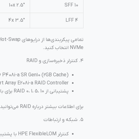
10x 2.5″
10 SFF
4x 3.5″
4 LFF
NVMe انتخاب کنید.
۴. کنترلر ذخیره‌سازی و RAID
 P408i-a SR Gen10 (2GB Cache)
t Array E208i-a RAID Controller
پشتیبانی از RAID 0، 1، 5، 10 برای بالا بردن عملکرد، امنیت و تحمل خطا
برای اطلاعات بیشتر درباره RAID می‌توانید مقاله
۵. شبکه و ارتباطات
کنترلر HPE FlexibleLOM با پشتیبانی 10/25/40/50GbE