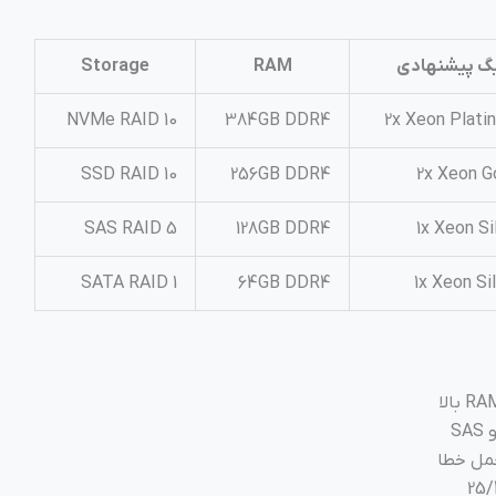
یگ پیشنهادی
RAM
Storage
NVMe RAID 10
384GB DDR4
2x Xeon Plati
SSD RAID 10
256GB DDR4
2x Xeon G
SAS RAID 5
128GB DDR4
1x Xeon Si
SATA RAID 1
64GB DDR4
1x Xeon Si