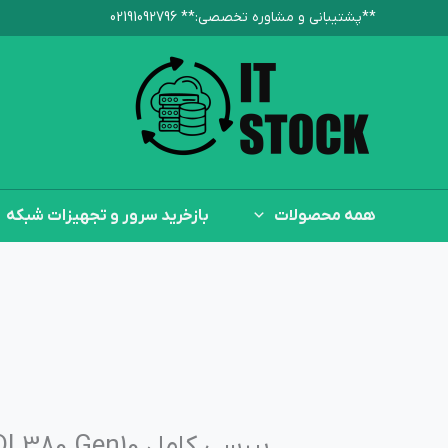
رش
**پشتیبانی و مشاوره تخصصی:**‌ 02191092796
ه
حتوا
همه محصولات
بازخرید سرور و تجهیزات شبکه
بررسی کامل DL380 Gen10