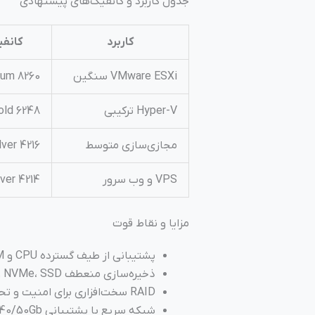
جدول کاربرد و کانفیگ‌های پیشنهادی
کاربرد
کانف
VMware ESXi سنگین
num 8260
Hyper-V ترکیبی
old 6248
مجازی‌سازی متوسط
lver 4216
VPS و وب سرور
lver 4214
مزایا و نقاط قوت
پشتیبانی از طیف گسترده CPU و RAM بالا
ذخیره‌سازی منعطف NVMe، SSD و SAS
RAID سخت‌افزاری برای امنیت و تحمل خطا
شبکه سریع با پشتیبانی 25/40/50Gb