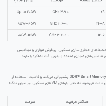
حداکثر هسته
فرکانس
توان (TDP)
28
تا 3.9 GHz
Up to 205W
85W–165W
2.1–3.6 GHz
8–24
85W–125W
2.0–3.2 GHz
6–12
‌های Xeon Platinum و Gold برای محیط‌های مجازی‌سازی سنگین، پردازش موازی و دیتابیس
پشتیبانی می‌کند و قابلیت استفاده از
Persistent Memory را نیز دارد. این ویژگی باعث می‌شود که حتی بارهای VMهای سنگین نیز بدون تنگنا
حداکثر ظرفیت
سرعت