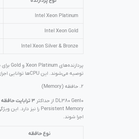
نوع پردازنده
Intel Xeon Platinum
Intel Xeon Gold
Intel Xeon Silver & Bronze
پردازنده
توصیه می‌شوند. این CPUها توانایی اجرای ماشین‌های مجازی متعدد و بدون افت عملکرد را دارند.
۲. حافظه (Memory)
DL380 Gen10 از حداکثر
3 ترابایت حافظه DDR4 SmartMemory
اجرا شوند.
نوع حافظه