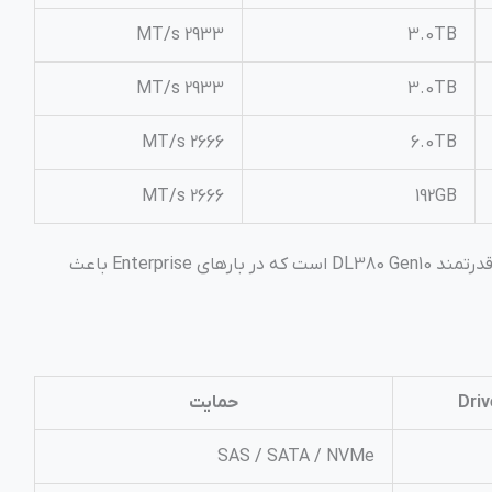
2933 MT/s
3.0TB
2933 MT/s
3.0TB
2666 MT/s
6.0TB
2666 MT/s
192GB
وجود Persistent Memory یکی از مزایای قدرتمند DL380 Gen10 است که در بارهای Enterprise باعث
Driv
حمایت
SAS / SATA / NVMe