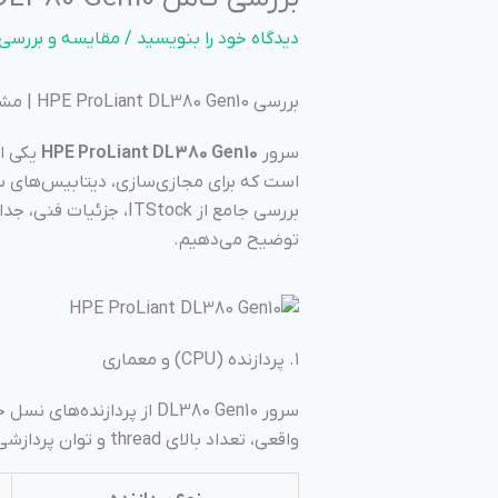
دیدگاه‌ خود را بنویسید
/
مقایسه و بررسی 
بررسی HPE ProLiant DL380 Gen10 | مشخصات کامل + عملکرد و انتخاب
سرور
HPE ProLiant DL380 Gen10
بررسی جامع از ITStock،
توضیح می‌دهیم.
۱. پردازنده (CPU) و معماری
سرور DL380 Gen10 از پردازنده‌های نسل جدید
واقعی، تعداد بالای thread و توان پردازشی بسیار بالا برای مجازی‌سازی و بارهای سنگین ارائه می‌دهند.