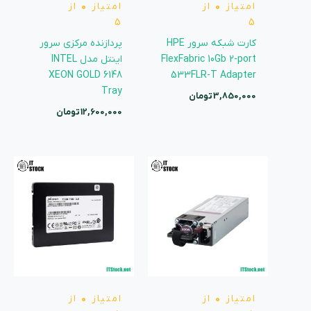
امتیاز
0
از
امتیاز
0
از
5
5
کارت شبکه سرور HPE
پردازنده مرکزی سرور
FlexFabric 10Gb 2-port
اینتل مدل INTEL
XEON GOLD 6148
533FLR-T Adapter
Tray
3,850,000
تومان
12,600,000
تومان
امتیاز
0
از
امتیاز
0
از