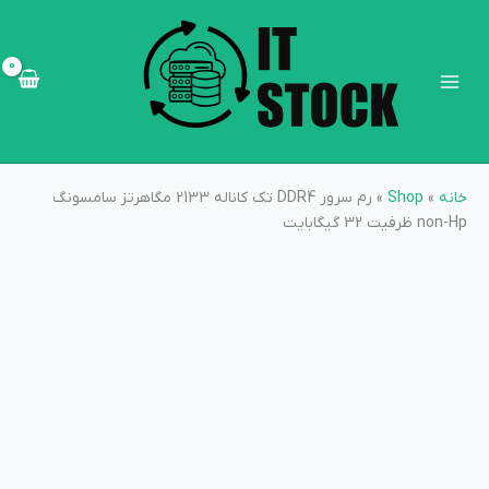
رش
Main
ه
Menu
حتوا
خانه
»
Shop
»
رم سرور DDR4 تک کاناله 2133 مگاهرتز سامسونگ
non-Hp ظرفیت 32 گیگابایت