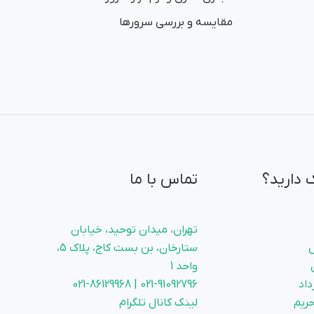
مقایسه و بررسی سرورها
 دارید؟
تماس با ما
تهران، میدان توحید، خیابان
ستارخان، بن بست کاج، پلاک 5،
واحد 1
داد
021-91092796 | 021-86129968
ریم
لینک کانال تلگرام