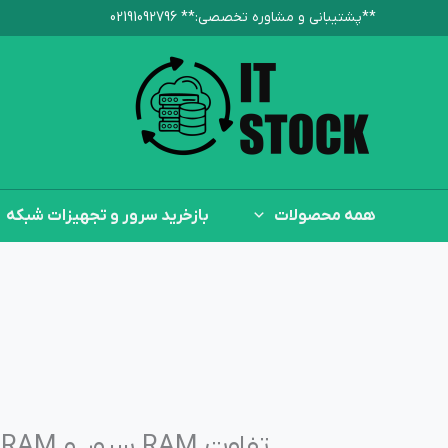
رش
**پشتیبانی و مشاوره تخصصی:**‌ 02191092796
ه
حتوا
همه محصولات
بازخرید سرور و تجهیزات شبکه
تفاوت RAM سرور و RAM معمولی